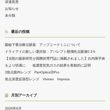
涙道疾患
お知らせ
未分類
最近の投稿
眼瞼下垂治療点眼薬 アップニークミニについて
ドライアイの新しい選択肢：アバレプト懸濁性点眼液0.3％
【当院の最新研究が国際的専門誌に掲載されました】白内障手術
をより快適に 低濃度笑気ガスの効果を客観的に証明
3焦点眼内レンズ PanOpticsⓇPro
焦点深度拡張型レンズ Vivinex Impress
月別アーカイブ
2026年6月