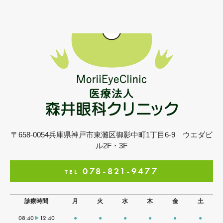
〒658-0054
兵庫県神戸市東灘区御影中町1丁目6-9
ウエダビ
ル2F・3F
078-821-9477
TEL
診療時間
月
火
水
木
金
土
08:40
12:40
●
●
●
●
●
●