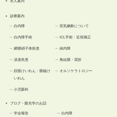
求人案内
診療案内
白内障
笑気麻酔について
白内障手術
ICL手術・近視矯正
網膜硝子体疾患
緑内障
涙道疾患
角結膜・屈折
顔面けいれん・眼瞼け
オルソケラトロジー
いれん
小児眼科
ブログ・眼光学のお話
学会報告
白内障