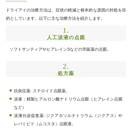
ドライアイの治療方法は、症状の軽減と根本的な原因の対処を目
的としています。以下に主な治療方法を紹介します。
1.
人工涙液の点眼
ソフトサンティアやヒアレインSなどの市販薬の点眼。
2.
処方薬
抗炎症薬: ステロイド点眼薬。
涙液：精製ヒアルロン酸ナトリウム点眼（ヒアレイン点眼
など）
涙液分泌促進薬: ジクアホソルナトリウム（ジクアス）や
レバミピド（ムコスタ）点眼液。