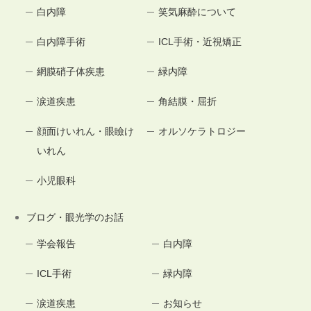
白内障
笑気麻酔について
白内障手術
ICL手術・近視矯正
網膜硝子体疾患
緑内障
涙道疾患
角結膜・屈折
顔面けいれん・眼瞼け
オルソケラトロジー
いれん
小児眼科
ブログ・眼光学のお話
学会報告
白内障
ICL手術
緑内障
涙道疾患
お知らせ