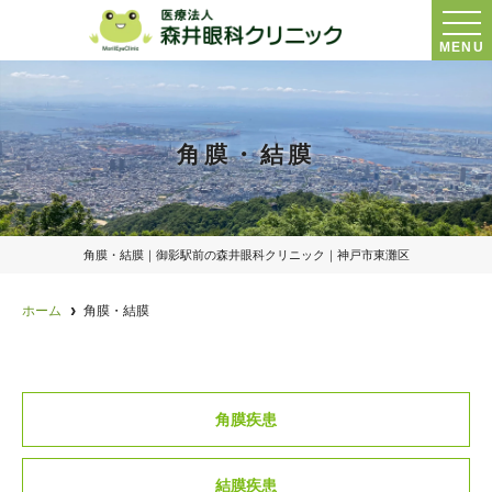
MENU
角膜・結膜
角膜・結膜｜御影駅前の森井眼科クリニック｜神戸市東灘区
ホーム
角膜・結膜
角膜疾患
結膜疾患