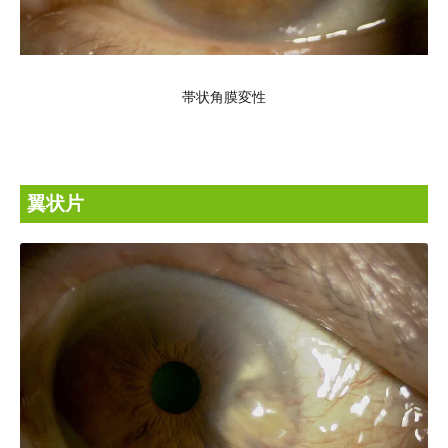
帯状角膜変性
翼状片