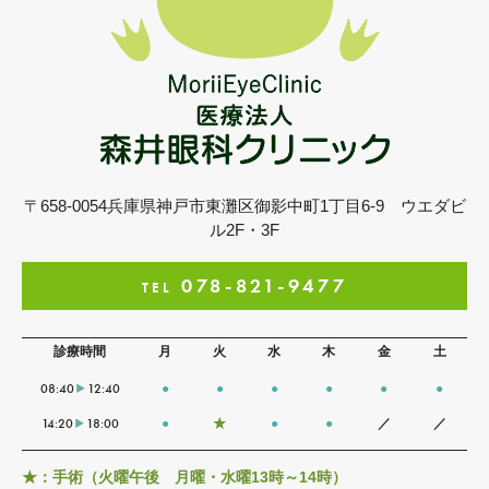
〒658-0054
兵庫県神戸市東灘区御影中町1丁目6-9
ウエダビ
ル2F・3F
078-821-9477
TEL
診療時間
月
火
水
木
金
土
08:40
12:40
●
●
●
●
●
●
14:20
18:00
●
★
●
●
／
／
★：手術（火曜午後 月曜・水曜13時～14時）