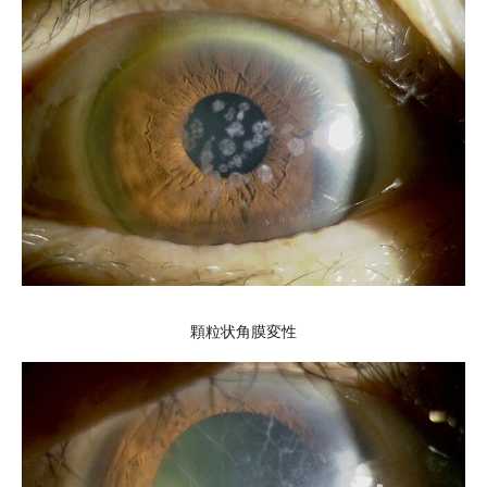
顆粒状角膜変性