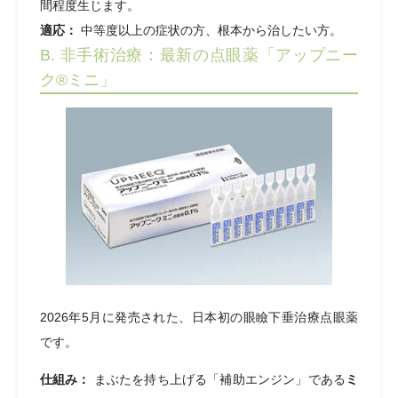
間程度生じます。
適応：
中等度以上の症状の方、根本から治したい方。
B. 非手術治療：最新の点眼薬「アップニー
ク®ミニ」
2026年5月に発売された、日本初の眼瞼下垂治療点眼薬
です。
仕組み：
まぶたを持ち上げる「補助エンジン」である
ミ