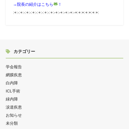
→院長の紹介はこちら
！
:+:-:+:-:+:-:+:-:+:-:+:-:+:-+:-+:-+:-+:-+:+:+:+:+:+:+:
カテゴリー
学会報告
網膜疾患
白内障
ICL手術
緑内障
涙道疾患
お知らせ
未分類