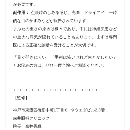
が必要です。
副作用：
点眼時のしみる感じ、充血、ドライアイ、一時
的な目のかすみなどが報告されています。
まぶたの重さの原因は様々であり、中には神経疾患など
の重大な病気が隠れていることもあります。まずは専門
医による正確な診断を受けることが大切です。
「目が開きにくい」「手術は怖いけれど何とかしたい」
とお悩みの方は、ぜひ一度当院へご相談ください。
+:-:+:-:+:-:+:-:+:-:+:-:+:-+:-+:-+:-+:-+:+:+:+:+:+:+
【監修】
神戸市東灘区御影中町1丁目６−９ウエダビル2,3階
森井眼科クリニック
院長 森井香織