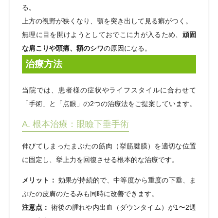
る。
上方の視野が狭くなり、顎を突き出して見る癖がつく。
無理に目を開けようとしておでこに力が入るため、
頑固
な肩こりや頭痛、額のシワ
の原因になる。
治療方法
当院では、患者様の症状やライフスタイルに合わせて
「手術」と「点眼」の2つの治療法をご提案しています。
A. 根本治療：眼瞼下垂手術
伸びてしまったまぶたの筋肉（挙筋腱膜）を適切な位置
に固定し、挙上力を回復させる根本的な治療です。
メリット：
効果が持続的で、中等度から重度の下垂、ま
ぶたの皮膚のたるみも同時に改善できます。
注意点：
術後の腫れや内出血（ダウンタイム）が1〜2週