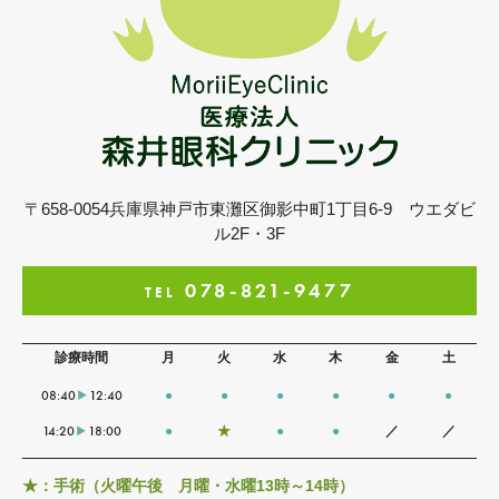
〒658-0054
兵庫県神戸市東灘区御影中町1丁目6-9
ウエダビ
ル2F・3F
078-821-9477
TEL
診療時間
月
火
水
木
金
土
08:40
12:40
●
●
●
●
●
●
14:20
18:00
●
★
●
●
／
／
★：手術（火曜午後 月曜・水曜13時～14時）