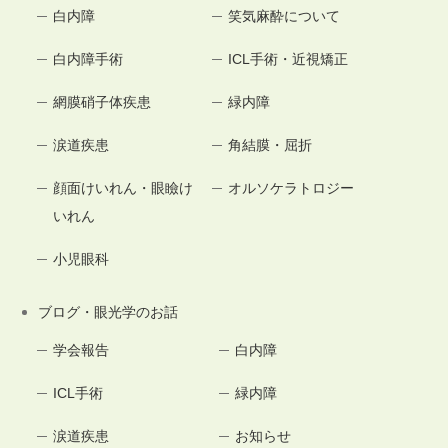
白内障
笑気麻酔について
白内障手術
ICL手術・近視矯正
網膜硝子体疾患
緑内障
涙道疾患
角結膜・屈折
顔面けいれん・眼瞼け
オルソケラトロジー
いれん
小児眼科
ブログ・眼光学のお話
学会報告
白内障
ICL手術
緑内障
涙道疾患
お知らせ