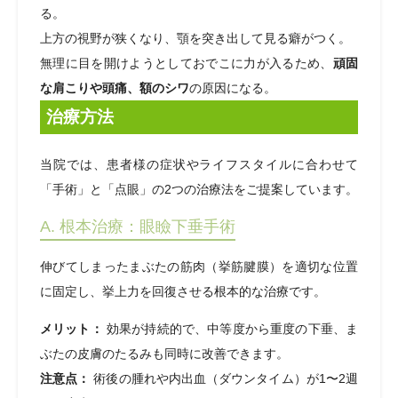
る。
上方の視野が狭くなり、顎を突き出して見る癖がつく。
無理に目を開けようとしておでこに力が入るため、
頑固
な肩こりや頭痛、額のシワ
の原因になる。
治療方法
当院では、患者様の症状やライフスタイルに合わせて
「手術」と「点眼」の2つの治療法をご提案しています。
A. 根本治療：眼瞼下垂手術
伸びてしまったまぶたの筋肉（挙筋腱膜）を適切な位置
に固定し、挙上力を回復させる根本的な治療です。
メリット：
効果が持続的で、中等度から重度の下垂、ま
ぶたの皮膚のたるみも同時に改善できます。
注意点：
術後の腫れや内出血（ダウンタイム）が1〜2週