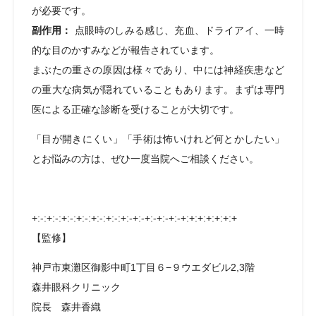
が必要です。
副作用：
点眼時のしみる感じ、充血、ドライアイ、一時
的な目のかすみなどが報告されています。
まぶたの重さの原因は様々であり、中には神経疾患など
の重大な病気が隠れていることもあります。まずは専門
医による正確な診断を受けることが大切です。
「目が開きにくい」「手術は怖いけれど何とかしたい」
とお悩みの方は、ぜひ一度当院へご相談ください。
+:-:+:-:+:-:+:-:+:-:+:-:+:-+:-+:-+:-+:-+:+:+:+:+:+:+
【監修】
神戸市東灘区御影中町1丁目６−９ウエダビル2,3階
森井眼科クリニック
院長 森井香織