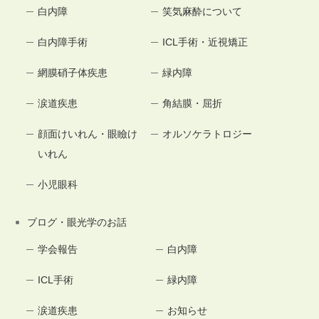
白内障
笑気麻酔について
白内障手術
ICL手術・近視矯正
網膜硝子体疾患
緑内障
涙道疾患
角結膜・屈折
顔面けいれん・眼瞼け
オルソケラトロジー
いれん
小児眼科
ブログ・眼光学のお話
学会報告
白内障
ICL手術
緑内障
涙道疾患
お知らせ