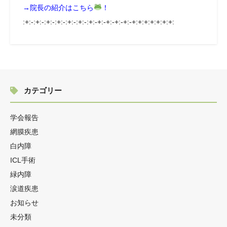
→院長の紹介はこちら
！
:+:-:+:-:+:-:+:-:+:-:+:-:+:-+:-+:-+:-+:-+:+:+:+:+:+:+:
カテゴリー
学会報告
網膜疾患
白内障
ICL手術
緑内障
涙道疾患
お知らせ
未分類