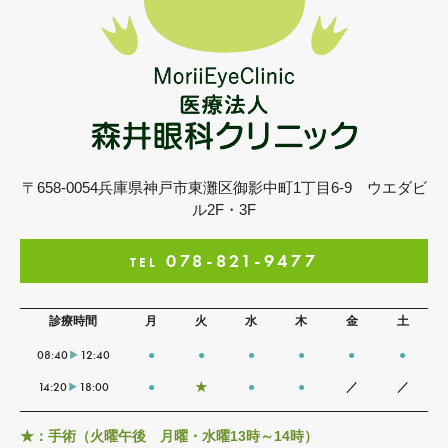
〒658-0054
兵庫県神戸市東灘区御影中町1丁目6-9
ウエダビ
ル2F・3F
078-821-9477
TEL
診療時間
月
火
水
木
金
土
08:40
12:40
●
●
●
●
●
●
14:20
18:00
●
★
●
●
／
／
★：手術（火曜午後 月曜・水曜13時～14時）