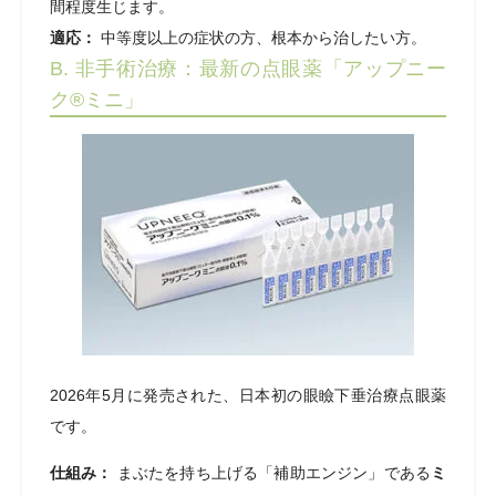
間程度生じます。
適応：
中等度以上の症状の方、根本から治したい方。
B. 非手術治療：最新の点眼薬「アップニー
ク®ミニ」
2026年5月に発売された、日本初の眼瞼下垂治療点眼薬
です。
仕組み：
まぶたを持ち上げる「補助エンジン」である
ミ